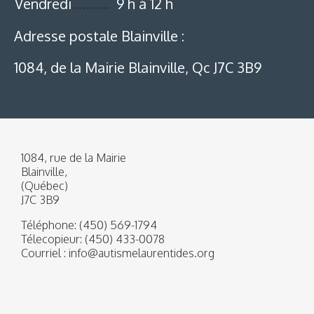
Vendredi
………..
9 h à 12 h
Adresse postale Blainville :
1084, de la Mairie Blainville, Qc J7C 3B9
1084, rue de la Mairie
Blainville,
(Québec)
J7C 3B9
Téléphone:
(450) 569-1794
Télecopieur:
(450) 433-0078
Courriel :
info@autismelaurentides.org