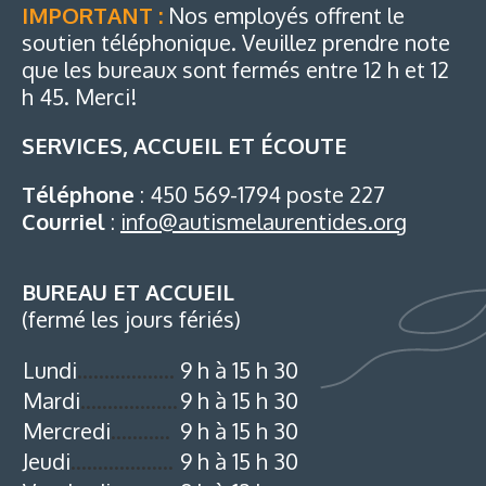
IMPORTANT :
Nos employés offrent le
soutien téléphonique. Veuillez prendre note
que les bureaux sont fermés entre 12 h et 12
h 45. Merci!
SERVICES, ACCUEIL ET ÉCOUTE
Téléphone
:
450 569-1794 poste 227
Courriel
:
info@autismelaurentides.org
BUREAU ET ACCUEIL
(fermé les jours fériés)
Lundi
………………
9 h à 15 h 30
Mardi
………………
9 h à 15 h 30
Mercredi
………..
9 h à 15 h 30
Jeudi
……………….
9 h à 15 h 30