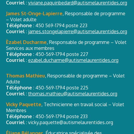
Courriel
:
viviane.paquinbedard@autismelaurentides.org
James St-Onge-Lapierre
, Responsable de programme
– Volet adulte
Téléphone
:
450 569-1794 poste 223
Courriel
:
james.stongelapierre@autismelaurentides.org
Èzabel Ducharme
, Responsable de programme – Volet
Services aux membres
Téléphone
:
450-569-1794 poste 227
Courriel
:
ezabel.ducharme@autismelaurentides.org
Thomas Mathieu
, Responsable de programme – Volet
Adulte
Téléphone
:
450-569-1794 poste 225
Courriel
:
thomas.mathieu@autismelaurentides.org
Vicky Paquette
, Technicienne en travail social – Volet
Membres
Téléphone
:
450-569-1794 poste 233
Courriel
:
vicky.paquette@autismelaurentides.org
Éliane Bélanger
, Éducatrice spécialisée des