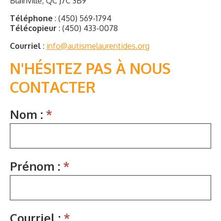
Blainville, QC J7C 3B9
Téléphone
:
(450) 569-1794
Télécopieur
:
(450) 433-0078
Courriel
:
info@autismelaurentides.org
N'HÉSITEZ PAS À NOUS
CONTACTER
NOUS
Nom :
*
JOINDRE
Prénom :
*
Courriel :
*